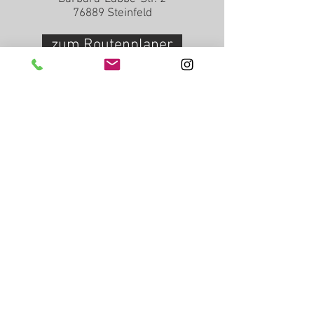
76889 Steinfeld
zum Routenplaner
Kontaktieren Sie uns!
Telefon:
+49 6340 8191
info@bast-raum-wohnen.de
Öffnungszeiten
Montag bis Samstag:
09.00 - 12.00
+
14.00 - 18.00
Uhr
Dienstag + Samstag:
Nachmittags geschlossen
IMPRESSUM